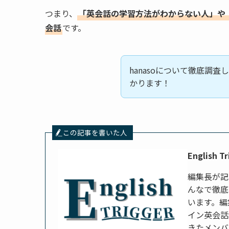
つまり、
「英会話の学習方法がわからない人」や
会話
です。
hanasoについて徹底調査
かります！
この記事を書いた人
English 
編集長が記
んなで徹底
います。編
イン英会話
きたメンバ