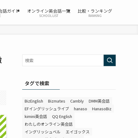
会話ガイド
オンライン英会話一覧
比較・ランキング
E
SCHOOL LIST
RANKING
徹
タグで検索
BizEnglish
Bizmates
Cambly
DMM英会話
EFイングリッシュライブ
hanaso
HanasoBiz
kimini英会話
QQ English
わたしのオンライン英会話
イングリッシュベル
エイゴックス