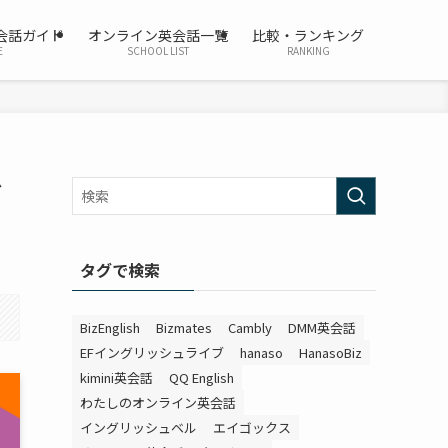
会話ガイド
オンライン英会話一覧
比較・ランキング
E
SCHOOL LIST
RANKING
ビ
タグで検索
BizEnglish
Bizmates
Cambly
DMM英会話
EFイングリッシュライブ
hanaso
HanasoBiz
kimini英会話
QQ English
わたしのオンライン英会話
イングリッシュベル
エイゴックス