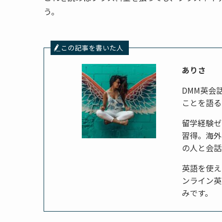
う。
この記事を書いた人
ありさ
DMM英会
ことを語る
留学経験ゼ
習得。海外
の人と会話
英語を使え
ンライン英
みです。